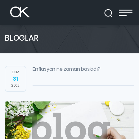
BLOGLAR
Enflasyon ne zaman başladı?
EKİM
31
2022