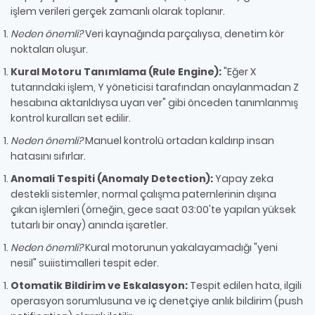
işlem verileri gerçek zamanlı olarak toplanır.
Neden önemli?
Veri kaynağında parçalıysa, denetim kör
noktaları oluşur.
Kural Motoru Tanımlama (Rule Engine):
"Eğer X
tutarındaki işlem, Y yöneticisi tarafından onaylanmadan Z
hesabına aktarıldıysa uyarı ver" gibi önceden tanımlanmış
kontrol kuralları set edilir.
Neden önemli?
Manuel kontrolü ortadan kaldırıp insan
hatasını sıfırlar.
Anomali Tespiti (Anomaly Detection):
Yapay zeka
destekli sistemler, normal çalışma paternlerinin dışına
çıkan işlemleri (örneğin, gece saat 03:00'te yapılan yüksek
tutarlı bir onay) anında işaretler.
Neden önemli?
Kural motorunun yakalayamadığı "yeni
nesil" suiistimalleri tespit eder.
Otomatik Bildirim ve Eskalasyon:
Tespit edilen hata, ilgili
operasyon sorumlusuna ve iç denetçiye anlık bildirim (push