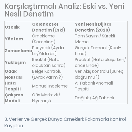
Karşılaştırmalı Analiz: Eski vs. Yeni
Nesil Denetim
Geleneksel
Yeni Nesil Dijital
Özellik
Denetim (Eski)
Denetim (2026)
Örnekleme
Tam Sayım / Sürekli
Yöntem
(Sampling)
İzleme
Periyodik (Ayda
Gerçek Zamanlı (Real-
Zamanlama
bir/Yılda bir)
time)
Reaktif (Hata
Proaktif (Hata oluşurken/
Yaklaşım
olduktan sonra)
öncesinde)
Odak
Belge Kontrolü
Veri Akış Kontrolü (Süreç
Noktası
(Evrak var mı?)
doğru mu?)
Hata
AI Tabanlı Anomali
Manuel İnceleme
Tespiti
Tespiti
Çalışma
Ofis Merkezli /
Dağıtık / Ağ Tabanlı
Modeli
Hiyerarşik
3. Veriler ve Gerçek Dünya Örnekleri: Rakamlarla Kontrol
Kayıpları