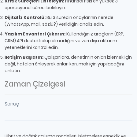
Kritik Süreçleri Listeleyin:
Finansal riski en yüksek 3
operasyonel süreci belirleyin.
Dijital İz Kontrolü:
Bu 3 sürecin onaylarının nerede
(WhatsApp, mail, sözlü?) verildiğini analiz edin.
Yazılım Envanteri Çıkarın:
Kullandığınız araçların (ERP,
CRM) API destekli olup olmadığını ve veri dışa aktarım
yeteneklerini kontrol edin.
İletişim Başlatın:
Çalışanlara, denetimin onları izlemek için
değil, hataları önleyerek onları korumak için yapılacağını
anlatın.
Zaman Çizelgesi
Sonuç
Hibrit ve dağıtık çalışma modelleri, işletmelere esneklik ve