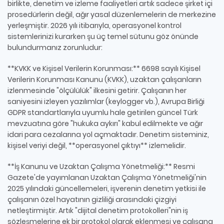
birlikte, denetim ve izleme faaliyetleri artık sadece şirket içi
prosedürlerin değil, ağır yasal düzenlemelerin de merkezine
yerleşmiştir. 2026 yılı itibarıyla, operasyonel kontrol
sistemlerinizi kurarken şu üç temel sütunu göz önünde
bulundurmanız zorunludur:
**KVKK ve Kişisel Verilerin Korunması:** 6698 sayılı Kişisel
Verilerin Korunması Kanunu (KVKK), uzaktan çalışanların
izlenmesinde "ölçülülük" ilkesini getirir. Çalışanın her
saniyesini izleyen yazılımlar (keylogger vb.), Avrupa Birliği
GDPR standartlarıyla uyumlu hale getirilen güncel Türk
mevzuatına göre "hukuka aykırı" kabul edilmekte ve ağır
idari para cezalarına yol açmaktadır. Denetim sisteminiz,
kişisel veriyi değil, **operasyonel çıktıyı** izlemelidir.
**İş Kanunu ve Uzaktan Çalışma Yönetmeliği:** Resmi
Gazete'de yayımlanan Uzaktan Çalışma Yönetmeliği'nin
2025 yılındaki güncellemeleri, işverenin denetim yetkisi ile
çalışanın özel hayatının gizliliği arasındaki çizgiyi
netleştirmiştir. Artık "dijital denetim protokolleri"nin iş
sözleşmelerine ek bir protokol olarak eklenmesi ve çalışana