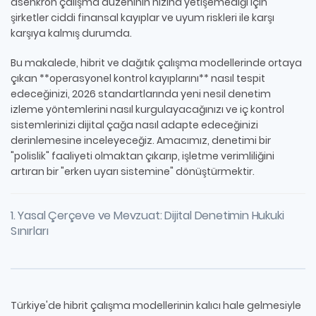
asenkron çalışma düzeninin hızına yetişemediği için
şirketler ciddi finansal kayıplar ve uyum riskleri ile karşı
karşıya kalmış durumda.
Bu makalede, hibrit ve dağıtık çalışma modellerinde ortaya
çıkan **operasyonel kontrol kayıplarını** nasıl tespit
edeceğinizi, 2026 standartlarında yeni nesil denetim
izleme yöntemlerini nasıl kurgulayacağınızı ve iç kontrol
sistemlerinizi dijital çağa nasıl adapte edeceğinizi
derinlemesine inceleyeceğiz. Amacımız, denetimi bir
"polislik" faaliyeti olmaktan çıkarıp, işletme verimliliğini
artıran bir "erken uyarı sistemine" dönüştürmektir.
1. Yasal Çerçeve ve Mevzuat: Dijital Denetimin Hukuki
Sınırları
Türkiye'de hibrit çalışma modellerinin kalıcı hale gelmesiyle