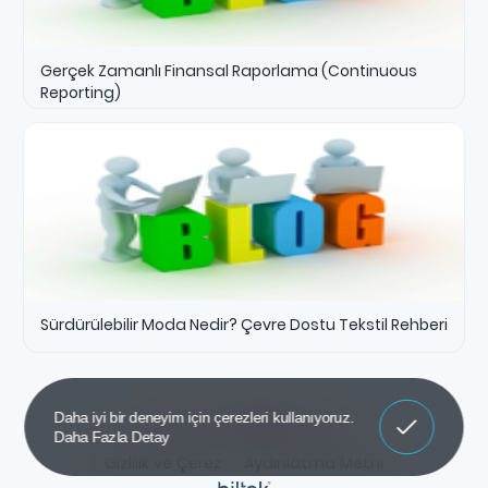
Gerçek Zamanlı Finansal Raporlama (Continuous
Reporting)
Sürdürülebilir Moda Nedir? Çevre Dostu Tekstil Rehberi
Anladım
Daha iyi bir deneyim için çerezleri kullanıyoruz.
Atakan Koçak
İle Sundu.
Daha Fazla Detay
Gizlilik ve Çerez
Aydınlatma Metni