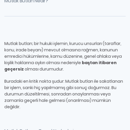
Mutlak Butlan Nedir?
Mutlak butlan; bir hukuki işlemin, kurucu unsurları (taraflar,
konu, irade beyanı) mevcut olmasına rağmen, kanunun
emredici hükümlerine, kamu düzenine, genel ahlaka veya
kişilik haklarına aykırı olması nedeniyle
baştan itibaren
geçersiz
olması durumudur.
Buradaki en kritik nokta şudur: Mutlak butlan ile sakatlanan
bir işlem, sanki hiç yapılmamış gibi sonuç doğurmaz. Bu
durumun düzeltilmesi, sonradan onaylanması veya
zamanla geçerli hale gelmesi (onarılması) mümkün
değildir.