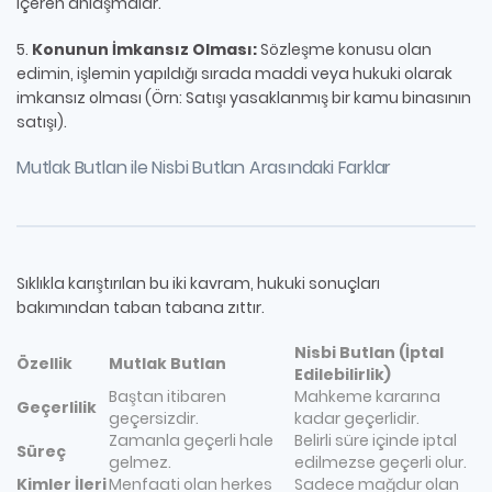
içeren anlaşmalar.
5.
Konunun İmkansız Olması:
Sözleşme konusu olan
edimin, işlemin yapıldığı sırada maddi veya hukuki olarak
imkansız olması (Örn: Satışı yasaklanmış bir kamu binasının
satışı).
Mutlak Butlan ile Nisbi Butlan Arasındaki Farklar
Sıklıkla karıştırılan bu iki kavram, hukuki sonuçları
bakımından taban tabana zıttır.
Nisbi Butlan (İptal
Özellik
Mutlak Butlan
Edilebilirlik)
Baştan itibaren
Mahkeme kararına
Geçerlilik
geçersizdir.
kadar geçerlidir.
Zamanla geçerli hale
Belirli süre içinde iptal
Süreç
gelmez.
edilmezse geçerli olur.
Kimler İleri
Menfaati olan herkes
Sadece mağdur olan