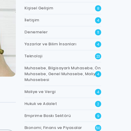
Kişisel Gelişim
8
İletişim
4
Denemeler
11
Yazarlar ve Bilim İnsanları
4
Teknoloji
23
Muhasebe, Bilgisayarlı Muhasebe, Ön
Muhasebe, Genel Muhasebe, Maliyet
4
Muhasebesi
Maliye ve Vergi
4
Hukuk ve Adalet
2
Emprime Baskı Sektörü
9
Ekonomi, Finans ve Piyasalar
50